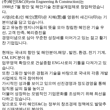
(주)혜인E&C(Hyein Engneering & Construction)는
1998년 7월 항만 및 해안기술 전문설계업체로 창업하였습니
다.
사명(社名)인 혜인(慧印)은 지혜(慧)를 영원히 새긴다(印)는 기
본이념을 담고 있습니다.
젊고 유능한 엔지니어들의 뜻을 모아 창립한 혜인은 기술 우
선, 고객 만족, 복리증진을
경영이념으로 삼아 꾸준한 성장세를 이어가고 있는 젊고 활기
찬 기업입니다.
현재는 국내의 항만 및 해안분야,해양 , 발전, 환경, 전기 기계,
CM, EPC분야 등
업무영역 확장으로 건설종합 ENG사로의 기틀을 다져가고 있
습니다.
또한 그동안 쌓아온 경험과 기술을 바탕으로 국내외 각종 개발
사업에도 적극 참여하여
가시적인 성과를 보이고 있으며 선진경영과 정도경영을 통해
임직원 삶의 질을 높이고
더불어 성장하는 모범적인 기업문화를 조성하기 위해 최선을
다하고 있습니다.
앞으로도 우리 혜인E&C는 정부의 창조경제 정책에도 발맞추
어 신재생에너지 분야와