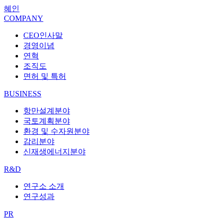
혜인
COMPANY
CEO인사말
경영이념
연혁
조직도
면허 및 특허
BUSINESS
항만설계분야
국토계획분야
환경 및 수자원분야
감리분야
신재생에너지분야
R&D
연구소 소개
연구성과
PR